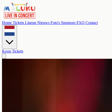
Home
Tickets
Lineup
Nieuws
Foto's
Sponsors
FAQ
Contact
Koop Tickets